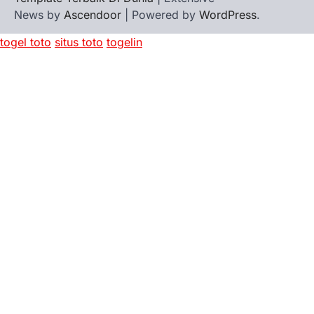
News by
Ascendoor
| Powered by
WordPress
.
togel toto
situs toto
togelin