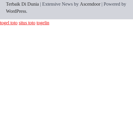
Terbaik Di Dunia
| Extensive News by
Ascendoor
| Powered by
WordPress
.
togel toto
situs toto
togelin