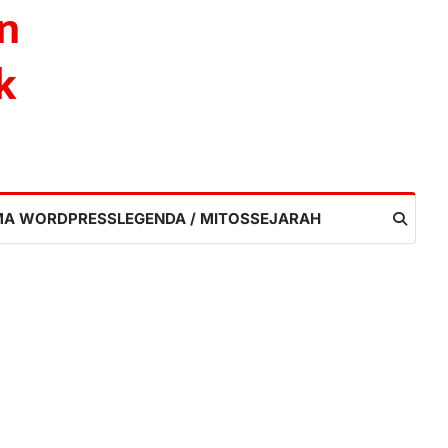
n
k
MA WORDPRESS
LEGENDA / MITOS
SEJARAH