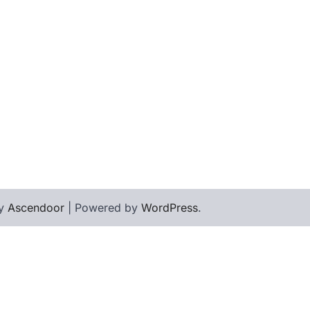
by
Ascendoor
| Powered by
WordPress
.