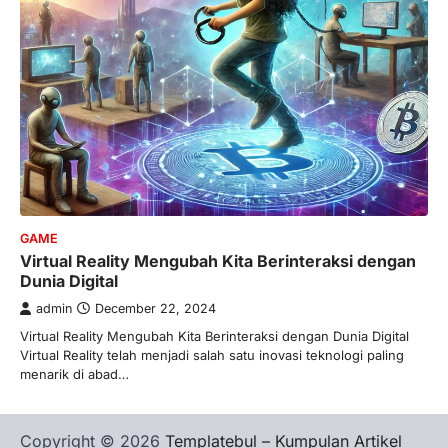
GAME
Virtual Reality Mengubah Kita Berinteraksi dengan
Dunia Digital
admin
December 22, 2024
Virtual Reality Mengubah Kita Berinteraksi dengan Dunia Digital
Virtual Reality telah menjadi salah satu inovasi teknologi paling
menarik di abad…
Copyright © 2026
Templatebul – Kumpulan Artikel