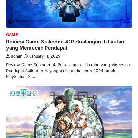
GAME
Review Game Suikoden 4: Petualangan di Lautan
yang Memecah Pendapat
admin
January 11, 2025
Review Game Suikoden 4: Petualangan di Lautan yang Memecah
Pendapat Suikoden 4, yang dirilis pada tahun 2004 untuk
PlayStation 2,…