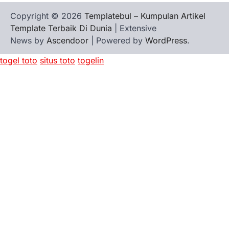
Copyright © 2026
Templatebul – Kumpulan Artikel
Template Terbaik Di Dunia
| Extensive
News by
Ascendoor
| Powered by
WordPress
.
togel toto
situs toto
togelin