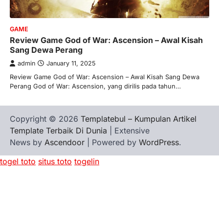
GAME
Review Game God of War: Ascension – Awal Kisah
Sang Dewa Perang
admin
January 11, 2025
Review Game God of War: Ascension – Awal Kisah Sang Dewa
Perang God of War: Ascension, yang dirilis pada tahun…
Copyright © 2026
Templatebul – Kumpulan Artikel
Template Terbaik Di Dunia
| Extensive
News by
Ascendoor
| Powered by
WordPress
.
togel toto
situs toto
togelin