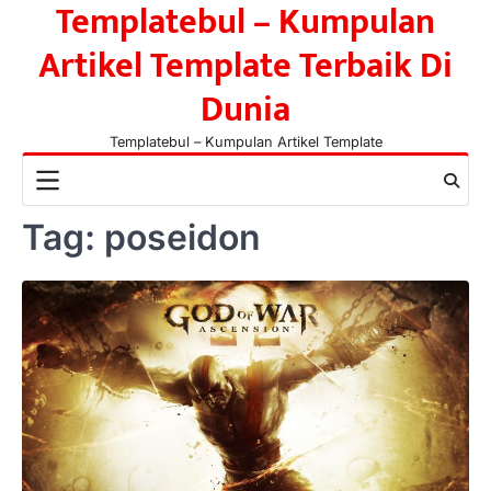
Templatebul – Kumpulan
Skip
to
Artikel Template Terbaik Di
content
Dunia
Templatebul – Kumpulan Artikel Template
Tag:
poseidon