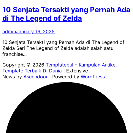
10 Senjata Tersakti yang Pernah Ada
di The Legend of Zelda
admin
January 16, 2025
10 Senjata Tersakti yang Pernah Ada di The Legend of
Zelda Seri The Legend of Zelda adalah salah satu
franchise…
Copyright © 2026
Templatebul – Kumpulan Artikel
Template Terbaik Di Dunia
| Extensive
News by
Ascendoor
| Powered by
WordPress
.