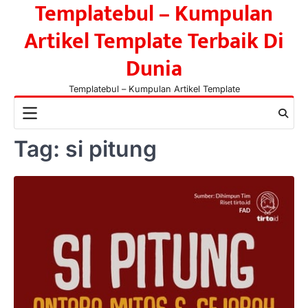
Templatebul – Kumpulan
Skip
to
Artikel Template Terbaik Di
content
Dunia
Templatebul – Kumpulan Artikel Template
Tag:
si pitung