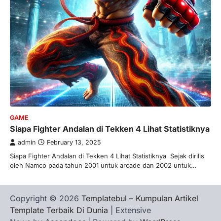
GAME
Siapa Fighter Andalan di Tekken 4 Lihat Statistiknya
admin
February 13, 2025
Siapa Fighter Andalan di Tekken 4 Lihat Statistiknya Sejak dirilis
oleh Namco pada tahun 2001 untuk arcade dan 2002 untuk…
Copyright © 2026
Templatebul – Kumpulan Artikel
Template Terbaik Di Dunia
| Extensive