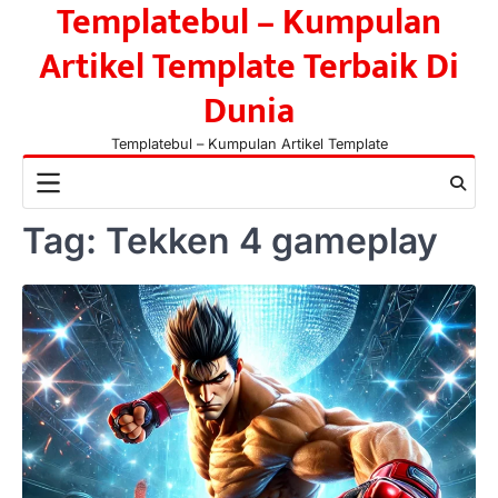
Templatebul – Kumpulan
Skip
to
Artikel Template Terbaik Di
content
Dunia
Templatebul – Kumpulan Artikel Template
Tag:
Tekken 4 gameplay