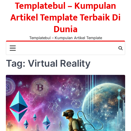
Templatebul – Kumpulan
Skip
to
Artikel Template Terbaik Di
content
Dunia
Templatebul – Kumpulan Artikel Template
Tag:
Virtual Reality